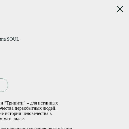
ампа SOUL
ии "Тринити" – для истинных
рчества первобытных людей.
е истории человечества в
 материале.
очет привнести соединение комфорта,