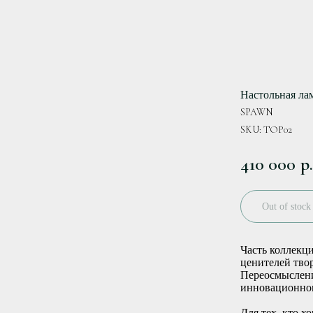
Настольная л
SPAWN
SKU:
ТОР02
410 000
р.
Out of stock
Часть коллекц
ценителей тво
Переосмыслени
инновационном
Для тех, кто х